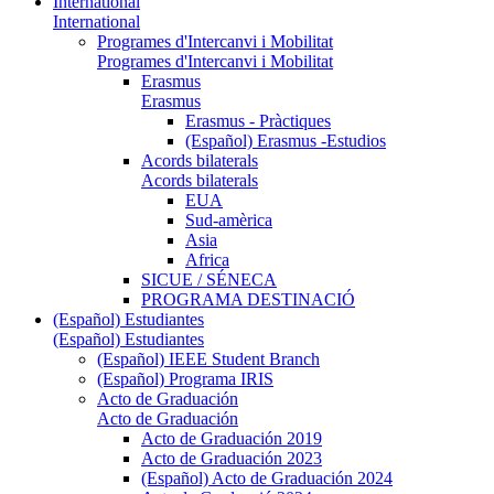
International
International
Programes d'Intercanvi i Mobilitat
Programes d'Intercanvi i Mobilitat
Erasmus
Erasmus
Erasmus - Pràctiques
(Español) Erasmus -Estudios
Acords bilaterals
Acords bilaterals
EUA
Sud-amèrica
Asia
Africa
SICUE / SÉNECA
PROGRAMA DESTINACIÓ
(Español) Estudiantes
(Español) Estudiantes
(Español) IEEE Student Branch
(Español) Programa IRIS
Acto de Graduación
Acto de Graduación
Acto de Graduación 2019
Acto de Graduación 2023
(Español) Acto de Graduación 2024