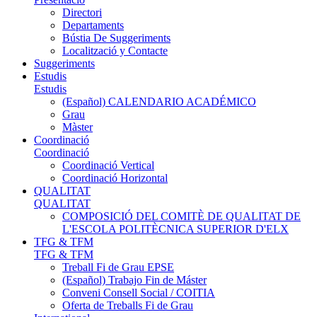
Directori
Departaments
Bústia De Suggeriments
Localització y Contacte
Suggeriments
Estudis
Estudis
(Español) CALENDARIO ACADÉMICO
Grau
Màster
Coordinació
Coordinació
Coordinació Vertical
Coordinació Horizontal
QUALITAT
QUALITAT
COMPOSICIÓ DEL COMITÈ DE QUALITAT DE
L'ESCOLA POLITÈCNICA SUPERIOR D'ELX
TFG & TFM
TFG & TFM
Treball Fi de Grau EPSE
(Español) Trabajo Fin de Máster
Conveni Consell Social / COITIA
Oferta de Treballs Fi de Grau