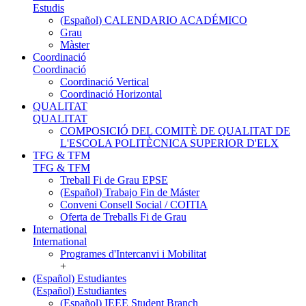
Estudis
(Español) CALENDARIO ACADÉMICO
Grau
Màster
Coordinació
Coordinació
Coordinació Vertical
Coordinació Horizontal
QUALITAT
QUALITAT
COMPOSICIÓ DEL COMITÈ DE QUALITAT DE
L'ESCOLA POLITÈCNICA SUPERIOR D'ELX
TFG & TFM
TFG & TFM
Treball Fi de Grau EPSE
(Español) Trabajo Fin de Máster
Conveni Consell Social / COITIA
Oferta de Treballs Fi de Grau
International
International
Programes d'Intercanvi i Mobilitat
+
(Español) Estudiantes
(Español) Estudiantes
(Español) IEEE Student Branch