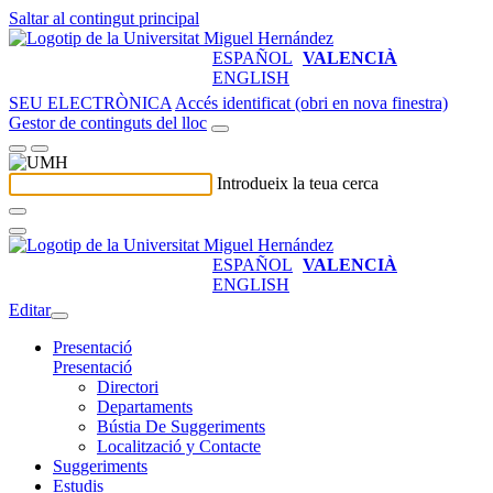
Saltar al contingut principal
ESPAÑOL
VALENCIÀ
ENGLISH
SEU ELECTRÒNICA
Accés identificat (obri en nova finestra)
Gestor de continguts del lloc
Introdueix la teua cerca
ESPAÑOL
VALENCIÀ
ENGLISH
Editar
Presentació
Presentació
Directori
Departaments
Bústia De Suggeriments
Localització y Contacte
Suggeriments
Estudis