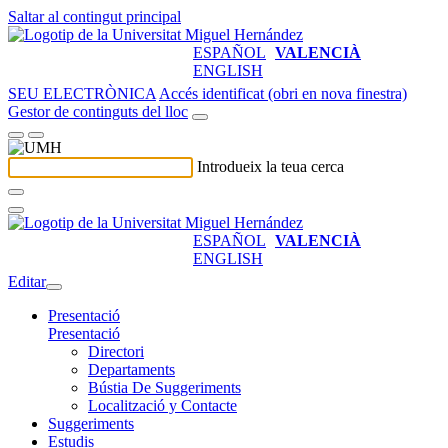
Saltar al contingut principal
ESPAÑOL
VALENCIÀ
ENGLISH
SEU ELECTRÒNICA
Accés identificat (obri en nova finestra)
Gestor de continguts del lloc
Introdueix la teua cerca
ESPAÑOL
VALENCIÀ
ENGLISH
Editar
Presentació
Presentació
Directori
Departaments
Bústia De Suggeriments
Localització y Contacte
Suggeriments
Estudis