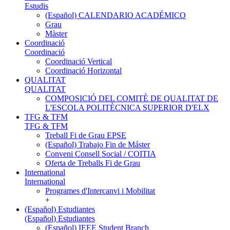
Estudis
(Español) CALENDARIO ACADÉMICO
Grau
Màster
Coordinació
Coordinació
Coordinació Vertical
Coordinació Horizontal
QUALITAT
QUALITAT
COMPOSICIÓ DEL COMITÈ DE QUALITAT DE
L'ESCOLA POLITÈCNICA SUPERIOR D'ELX
TFG & TFM
TFG & TFM
Treball Fi de Grau EPSE
(Español) Trabajo Fin de Máster
Conveni Consell Social / COITIA
Oferta de Treballs Fi de Grau
International
International
Programes d'Intercanvi i Mobilitat
+
(Español) Estudiantes
(Español) Estudiantes
(Español) IEEE Student Branch