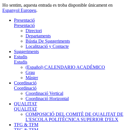
Ho sentim, aquesta entrada es troba disponible únicament en
Espanyol Europeu
.
Presentació
Presentació
Directori
Departaments
Bústia De Suggeriments
Localització y Contacte
Suggeriments
Estudis
Estudis
(Español) CALENDARIO ACADÉMICO
Grau
Màster
Coordinació
Coordinació
Coordinació Vertical
Coordinació Horizontal
QUALITAT
QUALITAT
COMPOSICIÓ DEL COMITÈ DE QUALITAT DE
L'ESCOLA POLITÈCNICA SUPERIOR D'ELX
TFG & TFM
TFG & TFM