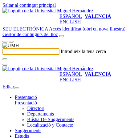
Saltar al contingut principal
ESPAÑOL
VALENCIÀ
ENGLISH
SEU ELECTRÒNICA
Accés identificat (obri en nova finestra)
Gestor de continguts del lloc
Introdueix la teua cerca
ESPAÑOL
VALENCIÀ
ENGLISH
Editar
Presentació
Presentació
Directori
Departaments
Bústia De Suggeriments
Localització y Contacte
Suggeriments
Estudis