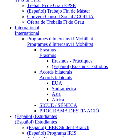
Treball Fi de Grau EPSE
(Español) Trabajo Fin de Máster
Conveni Consell Social / COITIA
Oferta de Treballs Fi de Grau
International
International
Programes d'Intercanvi i Mobilitat
Programes d'Intercanvi i Mobilitat
Erasmus
Erasmus
Erasmus - Pràctiques
(Español) Erasmus -Estudios
Acords bilaterals
Acords bilaterals
EUA
Sud-amèrica
Asia
Africa
SICUE / SÉNECA
PROGRAMA DESTINACIÓ
(Español) Estudiantes
(Español) Estudiantes
(Español) IEEE Student Branch
(Español) Programa IRIS