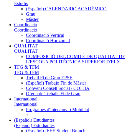
Estudis
(Español) CALENDARIO ACADÉMICO
Grau
Màster
Coordinació
Coordinació
Coordinació Vertical
Coordinació Horizontal
QUALITAT
QUALITAT
COMPOSICIÓ DEL COMITÈ DE QUALITAT DE
L'ESCOLA POLITÈCNICA SUPERIOR D'ELX
TFG & TFM
TFG & TFM
Treball Fi de Grau EPSE
(Español) Trabajo Fin de Máster
Conveni Consell Social / COITIA
Oferta de Treballs Fi de Grau
International
International
Programes d'Intercanvi i Mobilitat
+
(Español) Estudiantes
(Español) Estudiantes
(Español) IEEE Student Branch