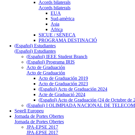
Acords bilaterals
Acords bilaterals
EUA
Sud-amèrica
Asia
Africa
SICUE / SÉNECA
PROGRAMA DESTINACIÓ
(Español) Estudiantes
(Español) Estudiantes
(Español) IEEE Student Branch
(Español) Programa IRIS
Acto de Graduación
Acto de Graduación
Acto de Graduación 2019
Acto de Graduación 2023
(Español) Acto de Graduación 2024
Acte de Graduació 2024
(Español) Acto de Graduación (24 de Octubre de 
(Español) I OLIMPIADA NACIONAL DE TELEC
Segell Europeu
Jornada de Portes Obertes
Jornada de Portes Obertes
JPA-EPSE 2017
JPA-EPSE 2017