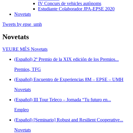
IV Concurs de vehicles autònoms
Estudiante Colaborador JPA-EPSE 2020
Novetats
Tweets by epse_umh
Novetats
VEURE MÉS
Novetats
(Español) 2º Premio de la XIX edición de los Premios...
Premios, TFG
(Español) Encuentro de Experiencias 8M – EPSE – UMH
Novetats
(Español) III Tour Teleco – Jornada “Tu futuro en...
Empleo
(Español) [Seminario] Robust and Resilient Cooperative...
Novetats