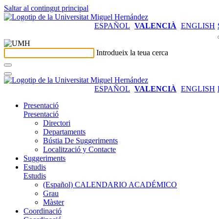
Saltar al contingut principal
ESPAÑOL
VALENCIÀ
ENGLISH
Introdueix la teua cerca
ESPAÑOL
VALENCIÀ
ENGLISH
Presentació
Presentació
Directori
Departaments
Bústia De Suggeriments
Localització y Contacte
Suggeriments
Estudis
Estudis
(Español) CALENDARIO ACADÉMICO
Grau
Màster
Coordinació