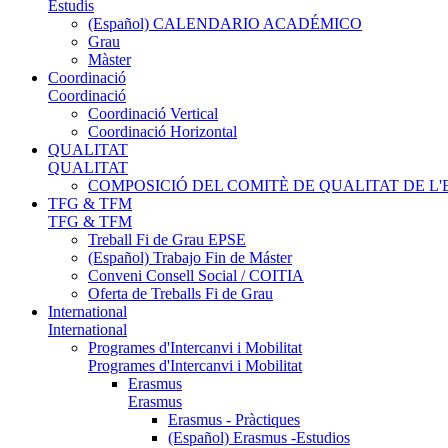
Estudis
(Español) CALENDARIO ACADÉMICO
Grau
Màster
Coordinació
Coordinació
Coordinació Vertical
Coordinació Horizontal
QUALITAT
QUALITAT
COMPOSICIÓ DEL COMITÈ DE QUALITAT DE L'
TFG & TFM
TFG & TFM
Treball Fi de Grau EPSE
(Español) Trabajo Fin de Máster
Conveni Consell Social / COITIA
Oferta de Treballs Fi de Grau
International
International
Programes d'Intercanvi i Mobilitat
Programes d'Intercanvi i Mobilitat
Erasmus
Erasmus
Erasmus - Pràctiques
(Español) Erasmus -Estudios