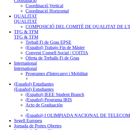
Coordinació
Coordinació Vertical
Coordinació Horizontal
QUALITAT
QUALITAT
COMPOSICIÓ DEL COMITÈ DE QUALITAT DE L'
TFG & TFM
TFG & TFM
Treball Fi de Grau EPSE
(Español) Trabajo Fin de Máster
Conveni Consell Social / COITIA
Oferta de Treballs Fi de Grau
International
International
Programes d'Intercanvi i Mobilitat
+
(Español) Estudiantes
(Español) Estudiantes
(Español) IEEE Student Branch
(Español) Programa IRIS
Acto de Graduación
+
(Español) I OLIMPIADA NACIONAL DE TELEC
Segell Europeu
Jornada de Portes Obertes