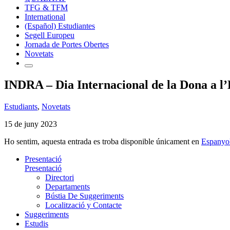
TFG & TFM
International
(Español) Estudiantes
Segell Europeu
Jornada de Portes Obertes
Novetats
INDRA – Dia Internacional de la Dona a l
Estudiants
,
Novetats
15 de juny 2023
Ho sentim, aquesta entrada es troba disponible únicament en
Espanyo
Presentació
Presentació
Directori
Departaments
Bústia De Suggeriments
Localització y Contacte
Suggeriments
Estudis