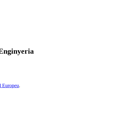
’Enginyeria
l Europeu
.